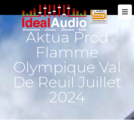
Aktua Prod
Flamme
Olympique Val
De Reuil Juillet
2024