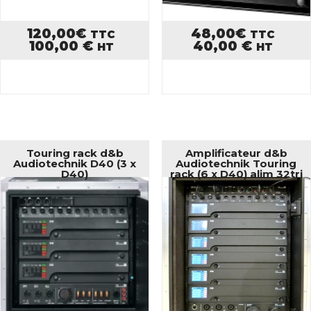
120,00
€
48,00
€
TTC
TTC
100,00
€
40,00
€
HT
HT
Touring rack d&b
Amplificateur d&b
Audiotechnik D40 (3 x
Audiotechnik Touring
D40)
rack (6 x D40) alim 32tri