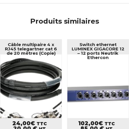
Produits similaires
Câble multipaire 4 x
Switch ethernet
RJ45 telegartner cat 6
LUMINEX GIGACORE 12
de 20 mètres (Copie)
– 12 ports Neutrik
Ethercon
24,00
€
102,00
€
TTC
TTC
20,00
€
85,00
€
HT
HT