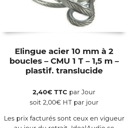
Elingue acier 10 mm à 2
boucles – CMU 1 T – 1,5 m –
plastif. translucide
2,40
€
TTC
par Jour
soit
2,00
€
HT par jour
Les prix facturés sont ceux en vigueur