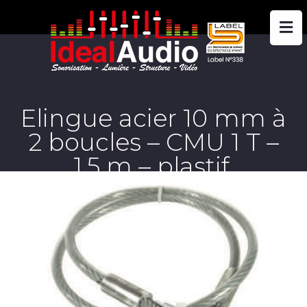
Elingue acier 10 mm à
2 boucles – CMU 1 T –
1,5 m – plastif.
translucide