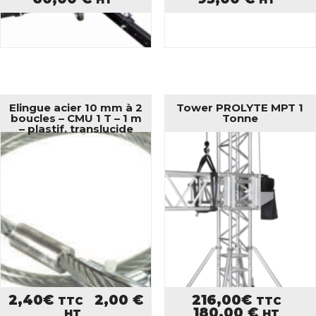
Elingue acier 10 mm à 2
Tower PROLYTE MPT 1
boucles – CMU 1 T – 1 m
Tonne
– plastif. translucide
2,40
€
2,00
€
216,00
€
TTC
TTC
180,00
€
HT
HT