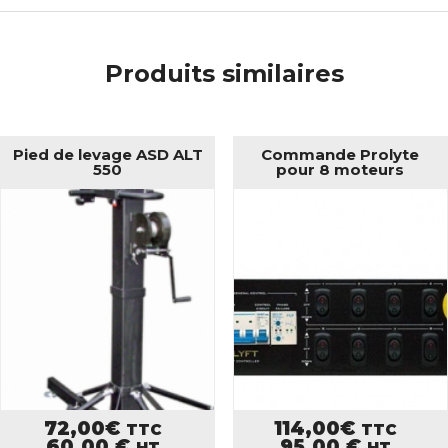
Produits similaires
Pied de levage ASD ALT
Commande Prolyte
550
pour 8 moteurs
72,00
€
114,00
€
TTC
TTC
60,00
€
95,00
€
HT
HT