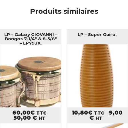
Produits similaires
LP – Galaxy GIOVANNI –
LP – Super Guiro.
Bongos 7-1/4″ & 8-5/8″
– LP793X.
60,00
€
10,80
€
9,00
TTC
TTC
50,00
€
€
HT
HT