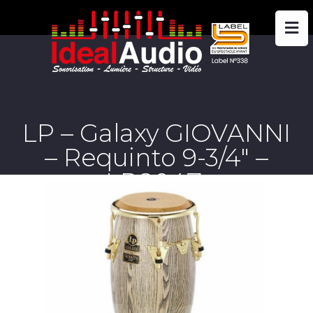
LP – Galaxy GIOVANNI
– Requinto 9-3/4″ –
LP804Z.