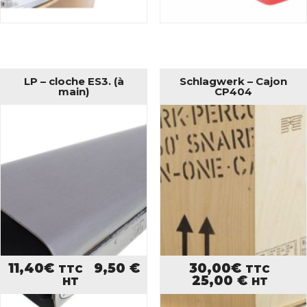
LP – cloche ES3. (à
Schlagwerk – Cajon
main)
CP404
11,40
€
9,50
€
30,00
€
TTC
TTC
25,00
€
HT
HT