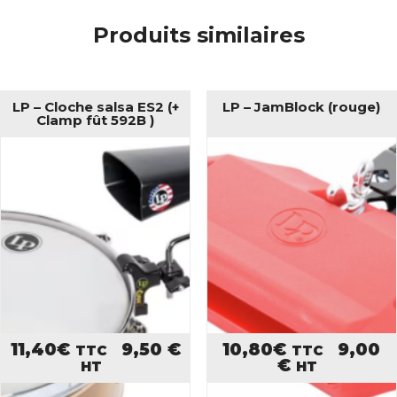
Produits similaires
LP – Cloche salsa ES2 (+
LP – JamBlock (rouge)
Clamp fût 592B )
11,40
€
9,50
€
10,80
€
9,00
TTC
TTC
€
HT
HT