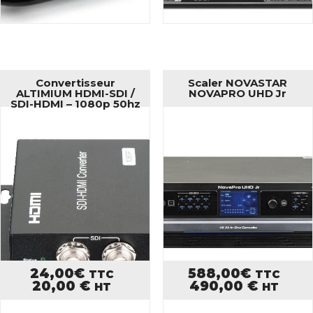
Convertisseur
Scaler NOVASTAR
ALTIMIUM HDMI-SDI /
NOVAPRO UHD Jr
SDI-HDMI – 1080p 50hz
24,00
€
588,00
€
TTC
TTC
20,00
€
490,00
€
HT
HT