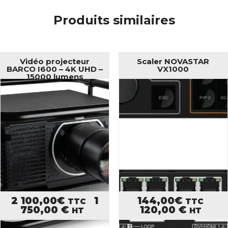
Produits similaires
Vidéo projecteur
Scaler NOVASTAR
BARCO I600 – 4K UHD –
VX1000
15000 lumens
2 100,00
€
1
144,00
€
TTC
TTC
750,00
€
120,00
€
HT
HT