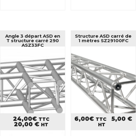
Angle 3 départ ASD en
Structure ASD carré de
T structure carré 290
1 mètres SZ29100FC
ASZ33FC
24,00
€
6,00
€
5,00
€
TTC
TTC
20,00
€
HT
HT