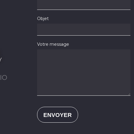
Objet
Votre message
Y
IO