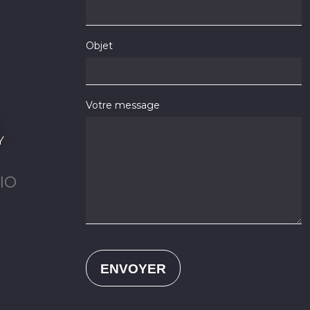
Objet
Votre message
Y
IO