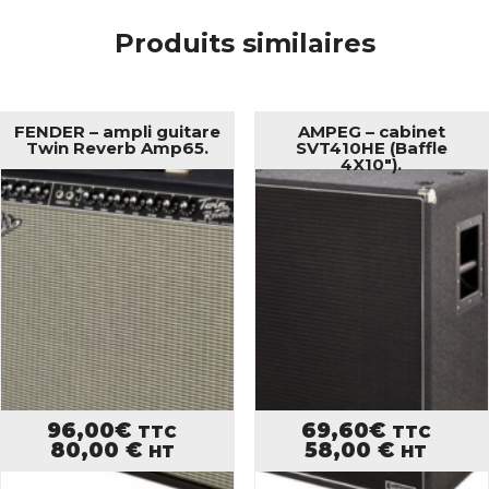
Produits similaires
FENDER – ampli guitare
AMPEG – cabinet
Twin Reverb Amp65.
SVT410HE (Baffle
4X10″).
96,00
€
69,60
€
TTC
TTC
80,00
€
58,00
€
HT
HT