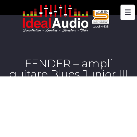
FENDER – ampli
guitare Blues Junior III