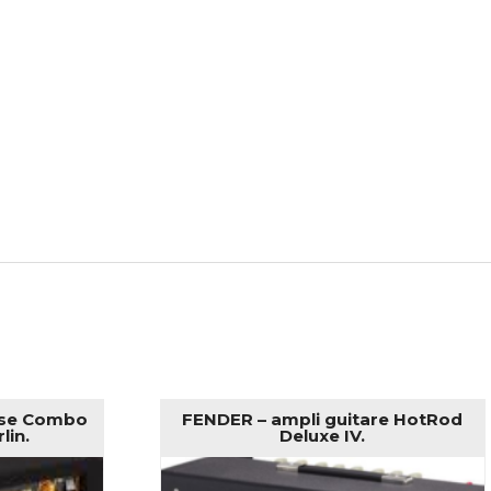
sse Combo
FENDER – ampli guitare HotRod
lin.
Deluxe IV.