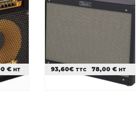
00
€
93,60
€
78,00
€
HT
TTC
HT