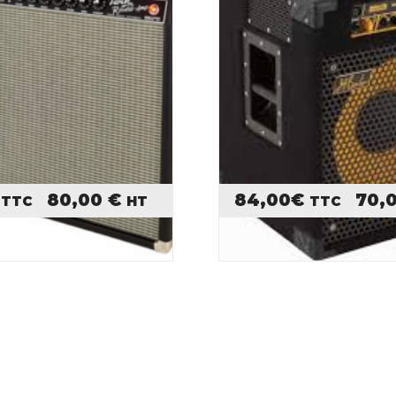
80,00
€
84,00
€
70,
TTC
HT
TTC