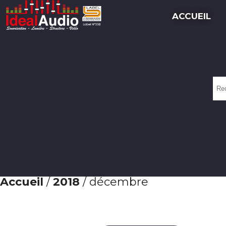
ACCUEIL
Re
po
Accueil
/
2018
/ décembre
Rechercher :