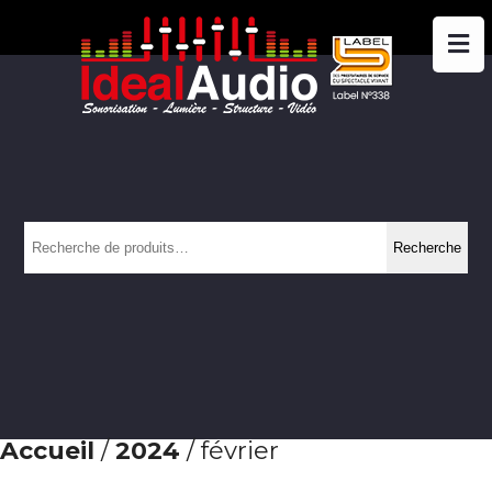
Recherche
Recherche
pour :
Accueil
/
2024
/ février